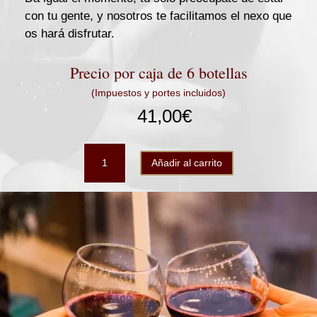
con tu gente, y nosotros te facilitamos el nexo que
os hará disfrutar.
Precio por caja de 6 botellas
(Impuestos y portes incluidos)
41,00
€
Compás
Añadir al carrito
Flamenco
caja
6b
cantidad