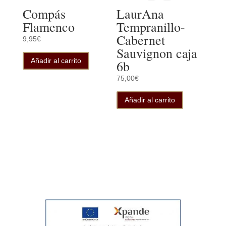
Compás
LaurAna
Flamenco
Tempranillo-
Cabernet
9,95
€
Sauvignon caja
Añadir al carrito
6b
75,00
€
Añadir al carrito