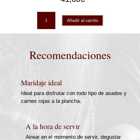
Compás
Añadir al carrito
Flamenco
caja
6b
cantidad
Recomendaciones
Maridaje ideal
Ideal para disfrutar con todo tipo de asados y
carnes rojas a la plancha.
A la hora de servir
Airear en el momento de servir, degustar