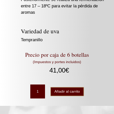
entre 17 – 18ºC para evitar la pérdida de
aromas
Variedad de uva
Tempranillo
Precio por caja de 6 botellas
(Impuestos y portes incluidos)
41,00
€
Compás
Añadir al carrito
Flamenco
caja
6b
cantidad