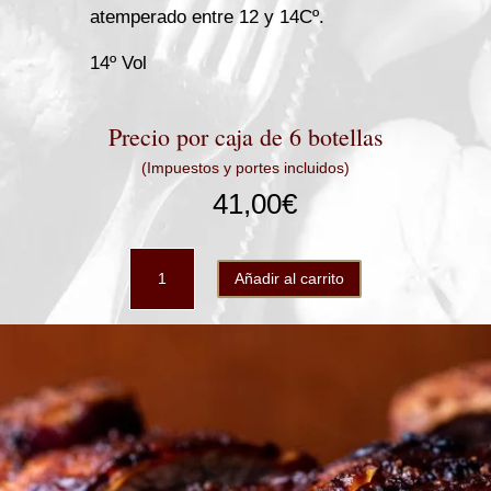
atemperado entre 12 y 14Cº.
14º Vol
Precio por caja de 6 botellas
(Impuestos y portes incluidos)
41,00
€
Compás
Añadir al carrito
Flamenco
caja
6b
cantidad