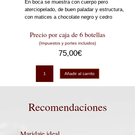
En boca se muestra con cuerpo pero
aterciopelado, de buen paladar y estructura,
con matices a chocolate negro y cedro
Precio por caja de 6 botellas
(Impuestos y portes incluidos)
75,00
€
LaurAna
Añadir al carrito
Tempranillo-
Cabernet
Sauvignon
caja
Recomendaciones
6b
cantidad
Maridaje ideal