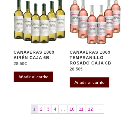
CAÑAVERAS 1889
CAÑAVERAS 1889
AIRÉN CAJA 6B
TEMPRANILLO
ROSADO CAJA 6B
28,50
€
28,50
€
Añadir al carrito
Añadir al carrito
1
2
3
4
…
10
11
12
→