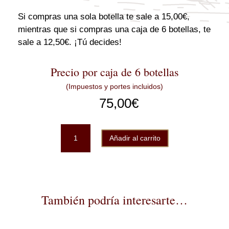
Si compras una sola botella te sale a 15,00€,
mientras que si compras una caja de 6 botellas, te
sale a 12,50€. ¡Tú decides!
Precio por caja de 6 botellas
(Impuestos y portes incluidos)
75,00
€
LaurAna
Añadir al carrito
Tempranillo-
Cabernet
Sauvignon
caja
6b
También podría interesarte…
cantidad