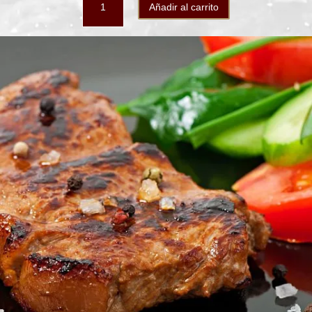
Añadir al carrito
Tempranillo-
Cabernet
Sauvignon
caja
6b
cantidad