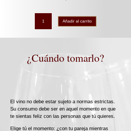
LaurAna
Añadir al carrito
Tempranillo-
Cabernet
Sauvignon
caja
6b
¿Cuándo tomarlo?
cantidad
El vino no debe estar sujeto a normas estrictas.
Su consumo debe ser en aquel momento en que
te sientas feliz con las personas que tú quieres.
Elige tú el momento: ¿con tu pareja mientras