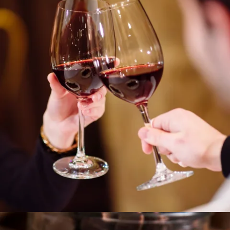
caja
6b
cantidad