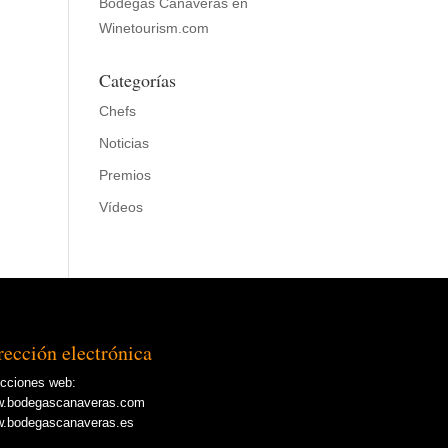
Bodegas Cañaveras en
Winetourism.com
Categorías
Chefs
Noticias
Premios
Vídeos
rección electrónica
ecciones web:
.bodegascanaveras.com
.bodegascanaveras.es