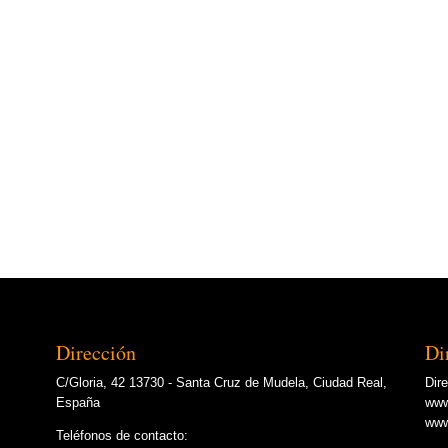
Dirección
Di
C/Gloria, 42 13730 - Santa Cruz de Mudela, Ciudad Real,
Dir
España
www
www
Teléfonos de contacto: