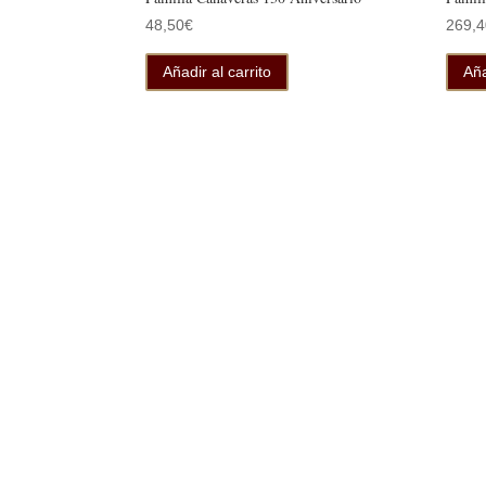
48,50
€
269,4
Añadir al carrito
Aña