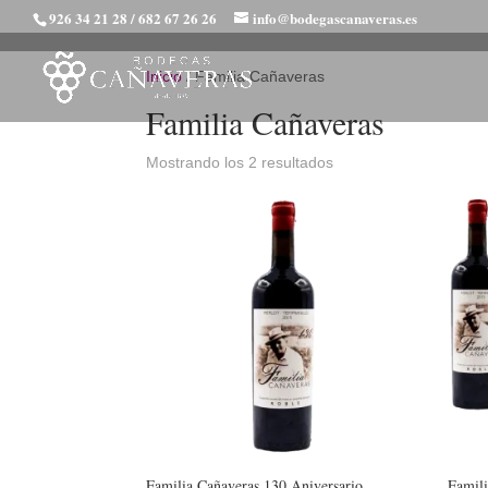
926 34 21 28 / 682 67 26 26
info@bodegascanaveras.es
Inicio
/ Familia Cañaveras
Familia Cañaveras
Mostrando los 2 resultados
Familia Cañaveras 130 Aniversario
Famili