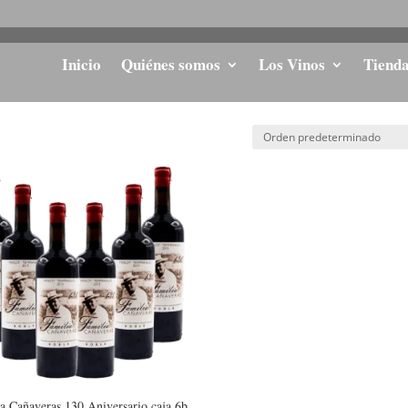
Inicio
Quiénes somos
Los Vinos
Tiend
a Cañaveras 130 Aniversario caja 6b