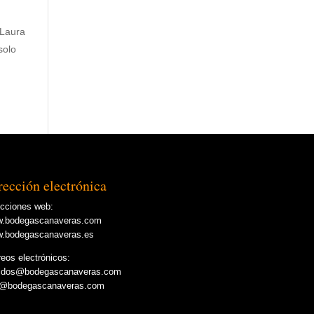
 Laura
solo
rección electrónica
ecciones web:
.bodegascanaveras.com
.bodegascanaveras.es
reos electrónicos:
idos@bodegascanaveras.com
o@bodegascanaveras.com