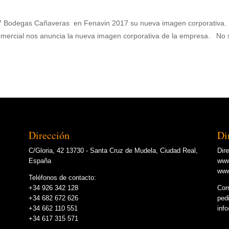
Bodegas Cañaveras en Fenavin 2017 su nueva imagen corporativa.
mercial nos anuncia la nueva imagen corporativa de la empresa. No 
Dirección
Di
C/Gloria, 42 13730 - Santa Cruz de Mudela, Ciudad Real,
Dir
España
www
www
Teléfonos de contacto:
+34 926 342 128
Cor
+34 682 672 626
ped
+34 662 110 551
inf
+34 617 315 571