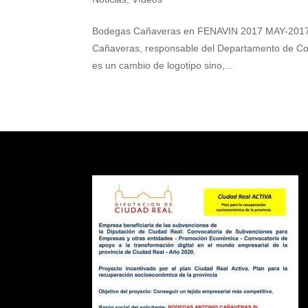
Bodegas Cañaveras en FENAVIN 2017 MAY-2017 
Cañaveras, responsable del Departamento de Co
es un cambio de logotipo sino,...